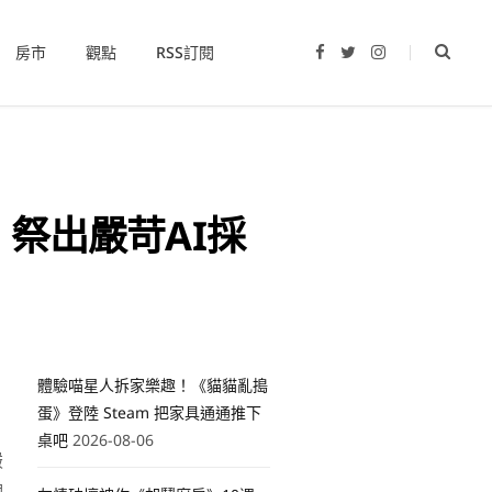
房市
觀點
RSS訂閱
F
T
I
a
w
n
c
i
s
e
t
t
b
t
a
o
e
g
o
r
r
k
a
m
 祭出嚴苛AI採
體驗喵星人拆家樂趣！《貓貓亂搗
蛋》登陸 Steam 把家具通通推下
桌吧
2026-08-06
嚴