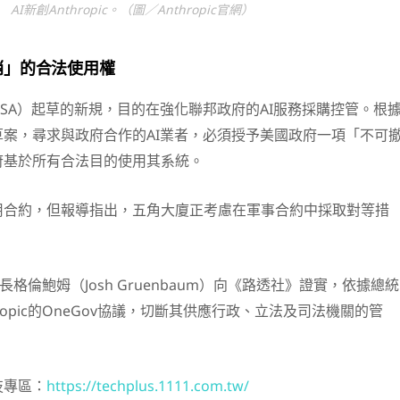
AI新創Anthropic。（圖／Anthropic官網）
銷」的合法使用權
SA）起草的新規，目的在強化聯邦政府的AI服務採購控管。根
案，尋求與政府合作的AI業者，必須授予美國政府一項「不可
府基於所有合法目的使用其系統。
用合約，但報導指出，五角大廈正考慮在軍事合約中採取對等措
長格倫鮑姆（Josh Gruenbaum）向《路透社》證實，依據總統
ropic的OneGov協議，切斷其供應行政、立法及司法機關的管
技專區：
https://techplus.1111.com.tw/