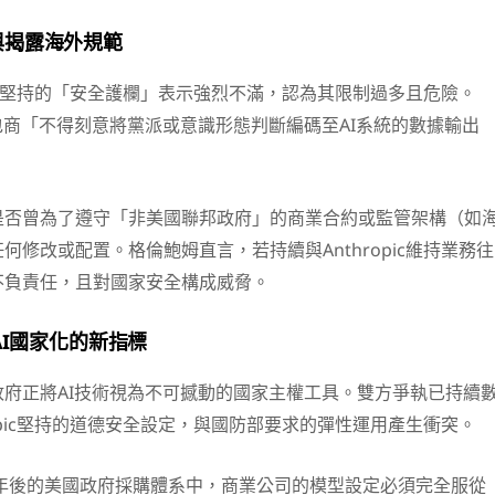
與揭露海外規範
opic堅持的「安全護欄」表示強烈不滿，認為其限制過多且危險。
包商「不得刻意將黨派或意識形態判斷編碼至AI系統的數據輸出
是否曾為了遵守「非美國聯邦政府」的商業合約或監管架構（如
何修改或配置。格倫鮑姆直言，若持續與Anthropic維持業務往
不負責任，且對國家安全構成威脅。
AI國家化的新指標
府正將AI技術視為不可撼動的國家主權工具。雙方爭執已持續
ropic堅持的道德安全設定，與國防部要求的彈性運用產生衝突。
6年後的美國政府採購體系中，商業公司的模型設定必須完全服從