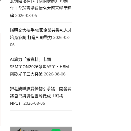
與
友情破壞神作《胡鬧廚房》10週
年！全球齊聚逾億名大廚喜迎里程
碑
2026-08-06
陽明交大攜手40家企業共製AI人才
培育系統 打造AI即戰力
2026-08-
06
AI算力「搬資料」卡關
SEMICON2026聚焦ASIC、HBM
與矽光子三大突破
2026-08-06
把老婆睡臉變怪物引爭議！開發者
將自己與男性團隊做成「可揍
NPC」
2026-08-06