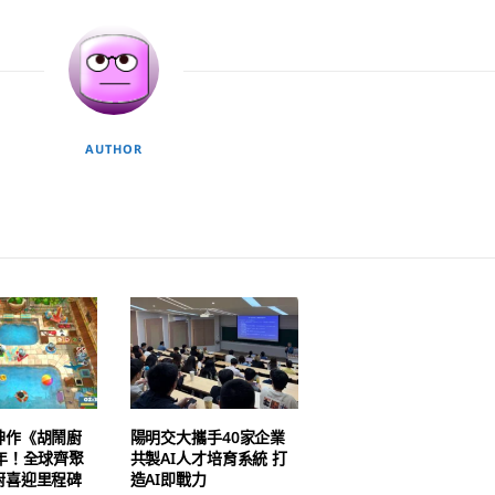
AUTHOR
神作《胡鬧廚
陽明交大攜手40家企業
年！全球齊聚
共製AI人才培育系統 打
廚喜迎里程碑
造AI即戰力