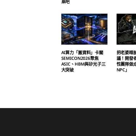
桌吧
AI算力「搬資料」卡關
把老婆睡
SEMICON2026聚焦
議！開發
ASIC、HBM與矽光子三
性團隊做
大突破
NPC」