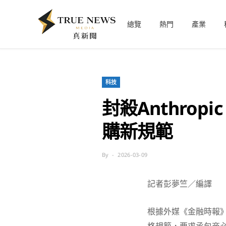
總覽
熱門
產業
科技
封殺Anthro
購新規範
By
2026-03-09
記者彭夢竺／編譯
根據外媒《金融時報》