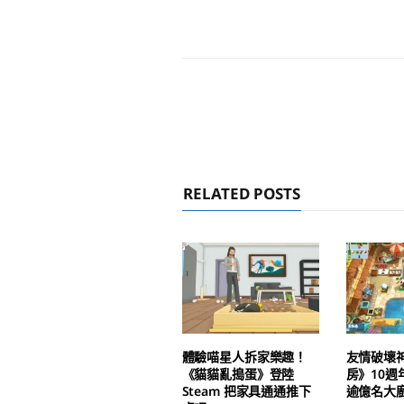
RELATED POSTS
體驗喵星人拆家樂趣！
友情破壞
《貓貓亂搗蛋》登陸
房》10週
Steam 把家具通通推下
逾億名大