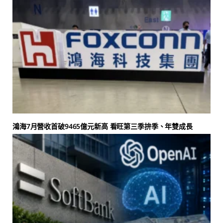
鴻海7月營收首破9465億元新高 看旺第三季拚季、年雙成長