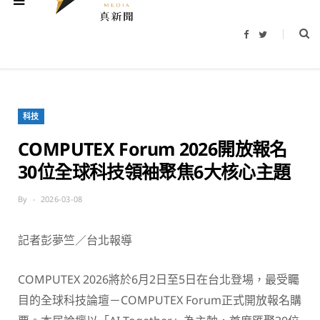
F
T
a
w
c
i
e
t
b
t
o
e
o
r
k
科技
COMPUTEX Forum 2026開放報名
30位全球科技領袖聚焦6大核心主題
By
2026-03-08
記者彭夢竺／台北報導
COMPUTEX 2026將於6月2日至5日在台北登場，最受矚
目的全球科技論壇－COMPUTEX Forum正式開放報名購