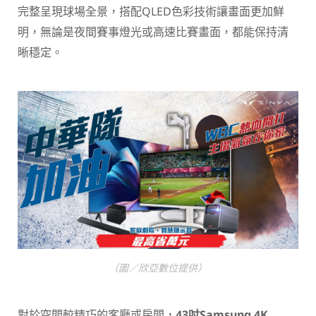
完整呈現球場全景，搭配QLED色彩技術讓畫面更加鮮
明，無論是夜間賽事燈光或高速比賽畫面，都能保持清
晰穩定。
（圖／欣亞數位提供）
對於空間較精巧的客廳或房間，
43
吋Samsung 4K