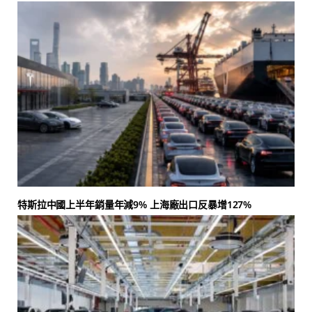
特斯拉中國上半年銷量年減9% 上海廠出口反暴增127%