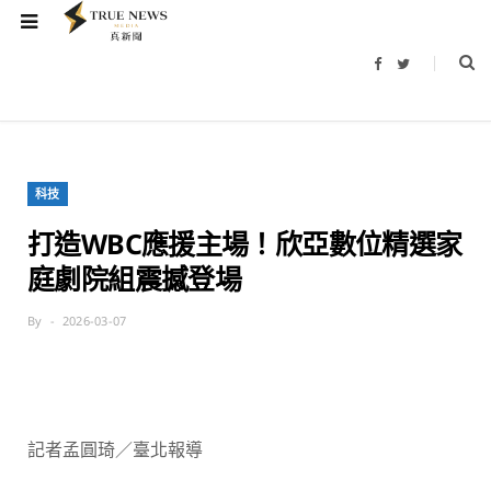
F
T
a
w
c
i
e
t
b
t
o
e
o
r
k
科技
打造WBC應援主場！欣亞數位精選家
庭劇院組震撼登場
By
2026-03-07
記者孟圓琦／臺北報導