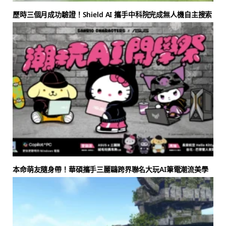
歷時三個月成功驗證！Shield AI 攜手中科院完成無人機自主搜索
本命萌友隨身帶！華碩攜手三麗鷗跨界聯名大玩AI筆電潮流美學