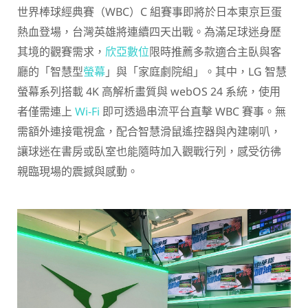
世界棒球經典賽（WBC）C 組賽事即將於日本東京巨蛋
熱血登場，台灣英雄將連續四天出戰。為滿足球迷身歷
其境的觀賽需求，
欣亞數位
限時推薦多款適合主臥與客
廳的「智慧型
螢幕
」與「家庭劇院組」。其中，LG 智慧
螢幕系列搭載 4K 高解析畫質與 webOS 24 系統，使用
者僅需連上
Wi-Fi
即可透過串流平台直擊 WBC 賽事。無
需額外連接電視盒，配合智慧滑鼠遙控器與內建喇叭，
讓球迷在書房或臥室也能隨時加入觀戰行列，感受彷彿
親臨現場的震撼與感動。