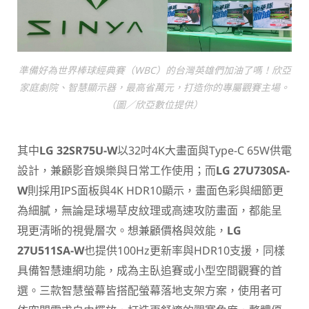
準備好為世界棒球經典賽（WBC）的台灣英雄們加油了嗎！欣亞
家庭劇院、智慧顯示器，最高省萬元，打造你的專屬觀賽主場。
（圖／欣亞數位提供）
其中
LG 32SR75U-W
以32吋4K大畫面與Type-C 65W供電
設計，兼顧影音娛樂與日常工作使用；而
LG 27U730SA-
W
則採用IPS面板與4K HDR10顯示，畫面色彩與細節更
為細膩，無論是球場草皮紋理或高速攻防畫面，都能呈
現更清晰的視覺層次。想兼顧價格與效能，
LG
27U511SA-W
也提供100Hz更新率與HDR10支援，同樣
具備智慧連網功能，成為主臥追賽或小型空間觀賽的首
選。三款智慧螢幕皆搭配螢幕落地支架方案，使用者可