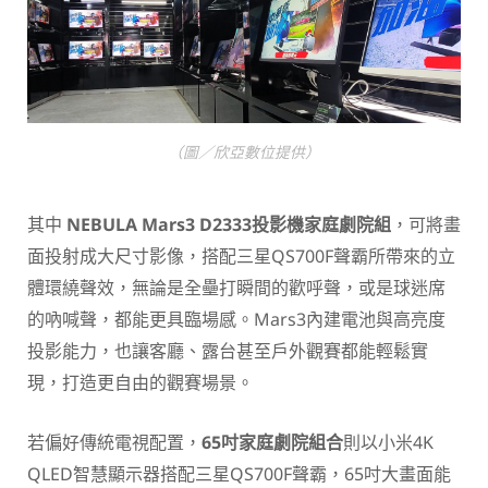
（圖／欣亞數位提供）
其中
NEBULA Mars3 D2333
投影機家庭劇院組
，可將畫
面投射成大尺寸影像，搭配三星QS700F聲霸所帶來的立
體環繞聲效，無論是全壘打瞬間的歡呼聲，或是球迷席
的吶喊聲，都能更具臨場感。Mars3內建電池與高亮度
投影能力，也讓客廳、露台甚至戶外觀賽都能輕鬆實
現，打造更自由的觀賽場景。
若偏好傳統電視配置，
65
吋家庭劇院組合
則以小米4K
QLED智慧顯示器搭配三星QS700F聲霸，65吋大畫面能