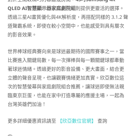
QLED AI
智慧顯示器家庭劇院組
則提供更靈活的選擇。
透過三星AI畫質優化與4K解析度，再搭配同樣的 3.1.2 聲
道聲霸系統，即使在較小空間中，也能感受到具有層次
的影音效果。
世界棒球經典賽向來是球迷最期待的國際賽事之一，當
比賽進入關鍵局數，每一次揮棒與每一顆關鍵球都牽動
著球迷情緒。透過更好的影音設備、更大畫面，結合更
立體的聲音呈現，也讓觀賽情緒更加真實。欣亞數位這
次的智慧螢幕與家庭劇院組合推薦，讓球迷即使無法親
臨東京巨蛋，也能在家中打造專屬的應援主場，一起為
台灣英雄們加油！
更多詳細優惠資訊請至
【欣亞數位官網】
查詢