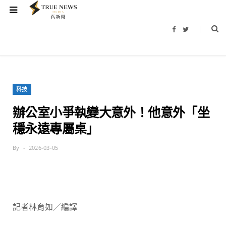
F
T
a
w
c
i
e
t
b
t
o
e
o
r
k
科技
辦公室小爭執變大意外！他意外「坐
穩永遠專屬桌」
By
2026-03-05
記者林育如／編譯