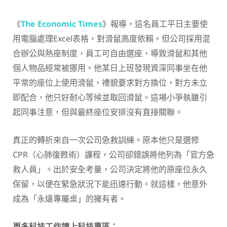
《
The Economic Times
》報導，這名員工平日主要使
用電腦處理Excel表格，對滑鼠高度依賴。但公司採用混
合辦公與熱座制度，員工可自由選座，導致滑鼠和其他
個人物品經常被挪用。他某日上班發現資深同事坐在他
平常的座位上使用滑鼠，禮貌要求對方換位，對方未立
即配合，他只好耐心等候並取回滑鼠。這場小爭執雖引
起同事注意，但與最終座位安排沒有直接關聯。
真正的轉折來自一次公司急救訓練。原本他只是選修
CPR（心肺復甦術）課程，公司卻錯誤將他列為「官方急
救人員」。出於安全考量，公司決定將他的原座位永久
保留，以便在緊急狀況下能迅速行動。就這樣，他意外
成為「永遠專屬桌」的擁有者。
更多科技工作請上科技專區：