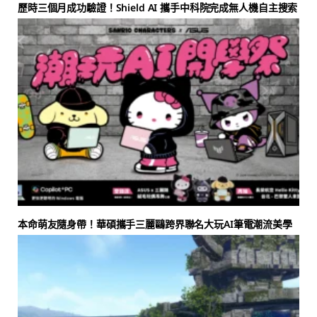
歷時三個月成功驗證！Shield AI 攜手中科院完成無人機自主搜索
本命萌友隨身帶！華碩攜手三麗鷗跨界聯名大玩AI筆電潮流美學