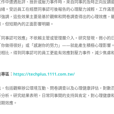
工作中遭遇批評、挫折或壓力事件時，來自同事的及時正向反饋
情緒。受訪員工在經歷同事認可後報告的心理壓力減輕，工作滿
隊強調，這些效果主要是基於觀察和問卷調查得出的心理效應，
據，但短期內的正面影響明顯。
「同事認可效應」不依賴主管或管理層介入。研究發現，微小的
「你做得很好」或「感謝你的努力」——就能產生積極心理影響
境相比，得到同事認可的員工更能有效應對壓力事件，減少焦慮
技專區：
https://techplus.1111.com.tw/
法，包括觀察辦公環境互動、問卷調查以及心理健康評估，對數
行分析。研究結果表明，日常同事間的支持與肯定，對心理健康
短期效應。