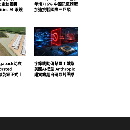
大電信獨賣
年增716% 中國記憶體廠
ities AI 眼鏡
加速挑戰國際三巨頭
apack助攻
字節跳動傳禁員工蒸餾
rsted
美國AI模型 Anthropic
h儲能案正式上
證實籌組自研晶片團隊