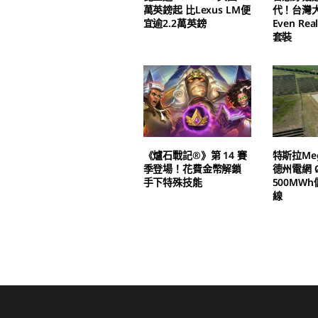
萬英鎊起 比Lexus LM便
代！台灣
宜逾2.2萬英鎊
Even Real
套裝
《爐石戰記®》第 14 賽
特斯拉Meg
季登場！花費金幣解鎖
德州電網 Ø
手下特殊技能
500MW
線