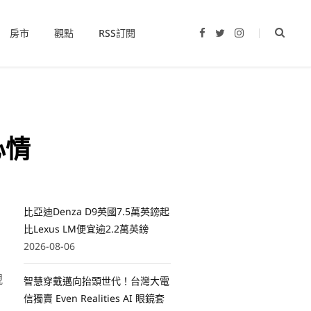
房市
觀點
RSS訂閱
F
T
I
a
w
n
c
i
s
e
t
t
b
t
a
o
e
g
o
r
r
k
a
m
心情
比亞迪Denza D9英國7.5萬英鎊起
比Lexus LM便宜逾2.2萬英鎊
2026-08-06
現
智慧穿戴邁向抬頭世代！台灣大電
信獨賣 Even Realities AI 眼鏡套