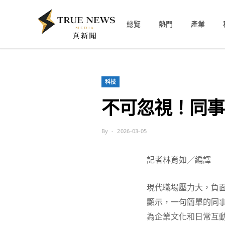
總覽
熱門
產業
科技
不可忽視！同事
By
2026-03-05
記者林育如／編譯
現代職場壓力大，負面經驗幾
顯示，一句簡單的同
為企業文化和日常互