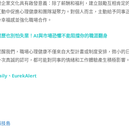
對企業文化具有啟發意義：除了薪酬和福利，建立鼓勵互相肯定
互動中促進心理健康和團隊凝聚力。對個人而言，主動給予同事
身幸福感並強化職場合作。
資歷也別怕失業！AI與市場恐懼不能阻擋你的職涯翻身
提醒我們，職場心理健康不僅來自大型計畫或制度安排，微小的
一次真誠的認可，都可能對同事的情緒和工作體驗產生積極影響
ily
、
EurekAlert
科技島