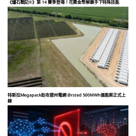
《爐石戰記®》第 14 賽季登場！花費金幣解鎖手下特殊技能
特斯拉Megapack助攻德州電網 Ørsted 500MWh儲能案正式上
線