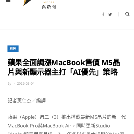
F
T
a
w
c
i
e
t
b
t
o
e
o
r
k
科技
蘋果全面調漲MacBook售價 M5晶
片與新顯示器主打「AI優先」策略
By
2026-03-04
記者黃仁杰／編譯
蘋果（Apple）
週二（3）推出搭載最新M5晶片的新一代
MacBook Pro與MacBook Air，同時更新Studio