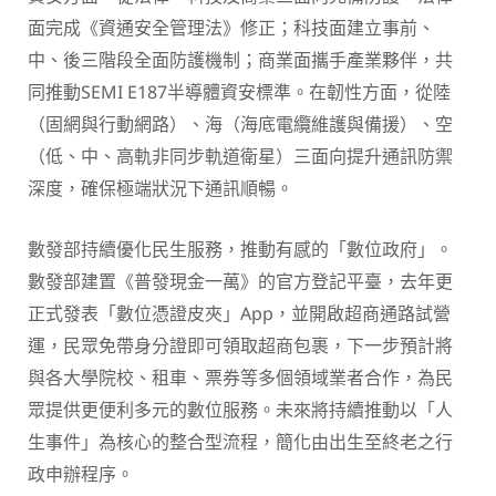
面完成《資通安全管理法》修正；科技面建立事前、
中、後三階段全面防護機制；商業面攜手產業夥伴，共
同推動SEMI E187半導體資安標準。在韌性方面，從陸
（固網與行動網路）、海（海底電纜維護與備援）、空
（低、中、高軌非同步軌道衛星）三面向提升通訊防禦
深度，確保極端狀況下通訊順暢。
數發部持續優化民生服務，推動有感的「數位政府」。
數發部建置《普發現金一萬》的官方登記平臺，去年更
正式發表「數位憑證皮夾」App，並開啟超商通路試營
運，民眾免帶身分證即可領取超商包裹，下一步預計將
與各大學院校、租車、票券等多個領域業者合作，為民
眾提供更便利多元的數位服務。未來將持續推動以「人
生事件」為核心的整合型流程，簡化由出生至終老之行
政申辦程序。