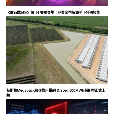
《爐石戰記®》第 14 賽季登場！花費金幣解鎖手下特殊技能
特斯拉Megapack助攻德州電網 Ørsted 500MWh儲能案正式上
線