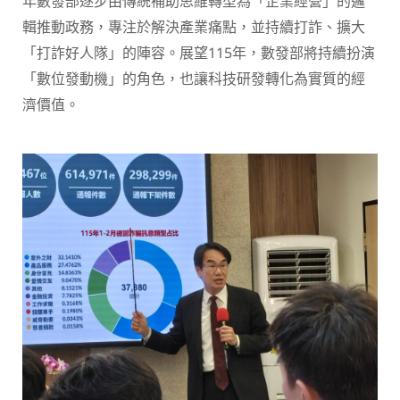
年數發部逐步由傳統補助思維轉型為「企業經營」的邏
輯推動政務，專注於解決產業痛點，並持續打詐、擴大
「打詐好人隊」的陣容。展望115年，數發部將持續扮演
「數位發動機」的角色，也讓科技研發轉化為實質的經
濟價值。