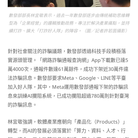
數發部部長林宜敬表示，過去一年數發部逐步由傳統補助思維轉
型為「企業經營」的邏輯推動政務，專注於解決產業痛點，並持
續打詐、擴大「打詐好人隊」的陣容。（圖／記者許若茵攝影）
針對社會關注的詐騙議題，數發部透過科技手段積極落
實源頭管理。「網路詐騙通報查詢網」App下載數已達5
萬4000次，通報件數達61萬餘件，成功下架近30萬件違
法詐騙訊息。數發部要求Meta、Google、LINE等平臺
加入好人隊，其中，Meta運用數發部通報下架的詐騙訊
息來訓練AI攔阻系統，已成功攔阻超過780萬則針對臺灣
的詐騙訊息。
林宜敬強調，軟體產業應朝向「產品化（Products）」
轉型，而AI的發展必須落實於「算力、資料、人才、行