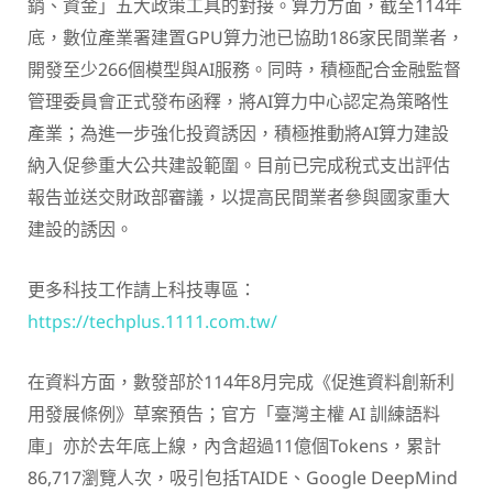
銷、資金」五大政策工具的對接。算力方面，截至114年
底，數位產業署建置GPU算力池已協助186家民間業者，
開發至少266個模型與AI服務。同時，積極配合金融監督
管理委員會正式發布函釋，將AI算力中心認定為策略性
產業；為進一步強化投資誘因，積極推動將AI算力建設
納入促參重大公共建設範圍。目前已完成稅式支出評估
報告並送交財政部審議，以提高民間業者參與國家重大
建設的誘因。
更多科技工作請上科技專區：
https://techplus.1111.com.tw/
在資料方面，數發部於114年8月完成《促進資料創新利
用發展條例》草案預告；官方「臺灣主權 AI 訓練語料
庫」亦於去年底上線，內含超過11億個Tokens，累計
86,717瀏覽人次，吸引包括TAIDE、Google DeepMind