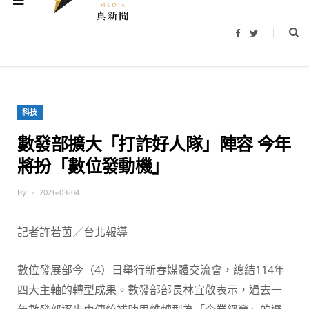
F
T
a
w
c
i
e
t
b
t
o
e
o
r
k
科技
數發部擴大「打詐好人隊」陣容 今年
將扮「數位發動機」
By
2026-03-04
記者許若茵／台北報導
數位發展部今（4）日舉行新春媒體交流會，總結114年
四大主軸的轉型成果。數發部部長林宜敬表示，過去一