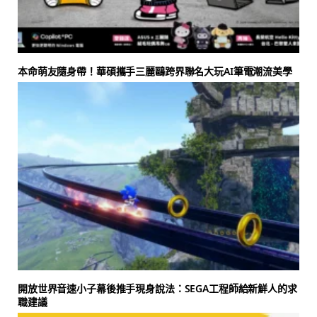
本命萌友隨身帶！華碩攜手三麗鷗跨界聯名大玩AI筆電潮流美學
開放世界音速小子幕後推手現身說法：SEGA工程師給新鮮人的求
職建議