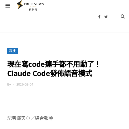
F
T
a
w
c
i
e
t
b
t
o
e
o
r
k
科技
現在寫code連手都不用動了！
Claude Code發佈語音模式
By
2026-03-04
記者鄧天心／綜合報導